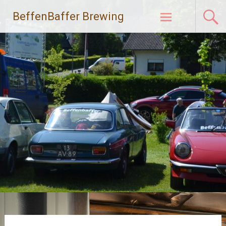
Naar
BeffenBaffer Brewing
de
inhoud
springen